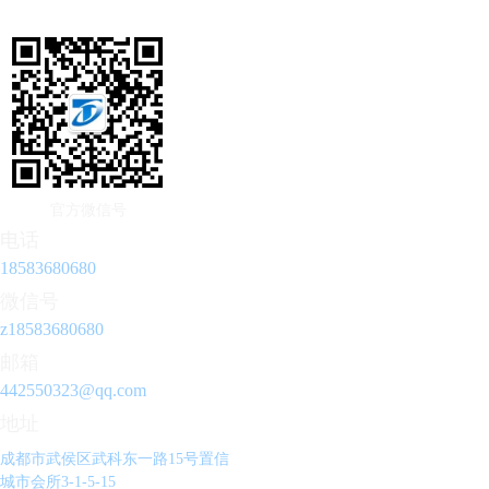
官方微信号
电话
18583680680
微信号
z18583680680
邮箱
442550323@qq.com
地址
成都市武侯区武科东一路15号置信
城市会所3-1-5-15