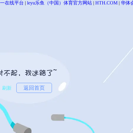
一在线平台
|
leyu乐鱼（中国）体育官方网站
|
HTH.COM
|
华体会
返回首页
刷新