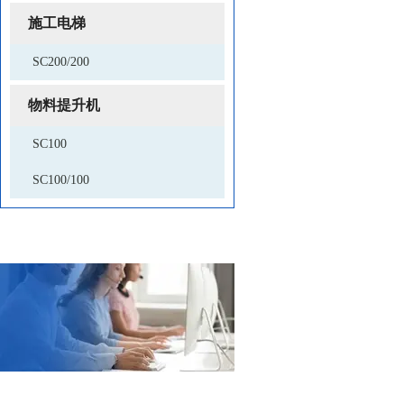
施工电梯
SC200/200
物料提升机
SC100
SC100/100
客户留言