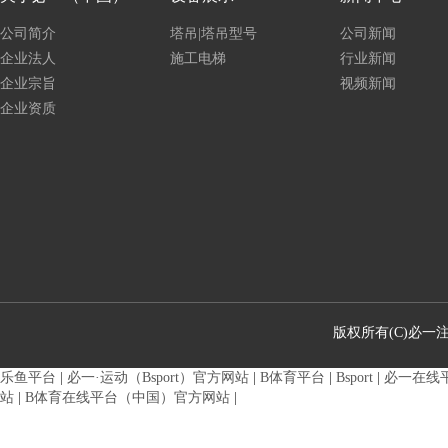
公司简介
塔吊|塔吊型号
公司新闻
企业法人
施工电梯
行业新闻
企业宗旨
视频新闻
企业资质
版权所有(C)必一
乐鱼平台
|
必一·运动（Bsport）官方网站
|
B体育平台
|
Bsport
|
必一在线
站
|
B体育在线平台（中国）官方网站
|