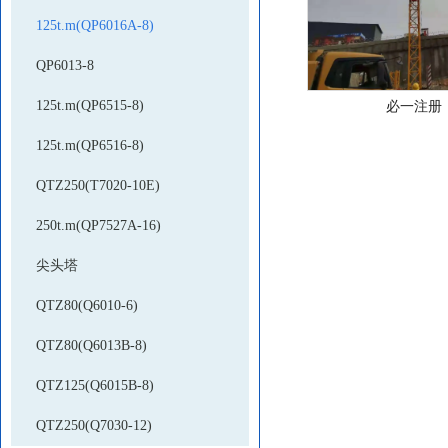
125t.m(QP6016A-8)
QP6013-8
125t.m(QP6515-8)
必一注册：Q
125t.m(QP6516-8)
QTZ250(T7020-10E)
250t.m(QP7527A-16)
尖头塔
QTZ80(Q6010-6)
QTZ80(Q6013B-8)
QTZ125(Q6015B-8)
QTZ250(Q7030-12)