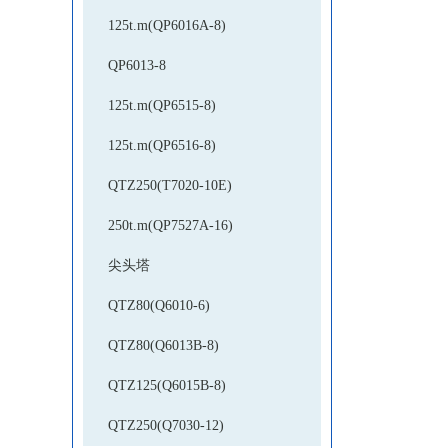
125t.m(QP6016A-8)
QP6013-8
125t.m(QP6515-8)
125t.m(QP6516-8)
QTZ250(T7020-10E)
250t.m(QP7527A-16)
尖头塔
QTZ80(Q6010-6)
QTZ80(Q6013B-8)
QTZ125(Q6015B-8)
QTZ250(Q7030-12)