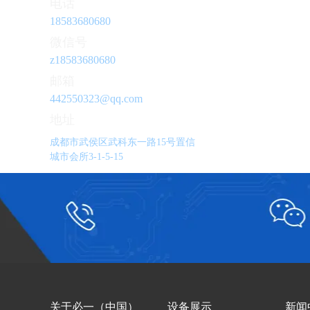
电话
18583680680
微信号
z18583680680
邮箱
442550323@qq.com
地址
成都市武侯区武科东一路15号置信
城市会所3-1-5-15
关于必一（中国）
设备展示
新闻